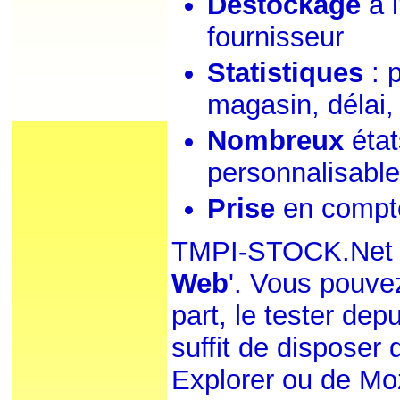
Déstockage
à l
fournisseur
Statistiques
: p
magasin, délai, 
Nombreux
état
personnalisabl
Prise
en compte
TMPI-STOCK.Net
Web
'. Vous pouv
part, le tester dep
suffit de disposer 
Explorer ou de Moz