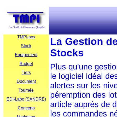
TMPI-box
La Gestion d
Stock
Stocks
Equipement
Budget
Plus qu'une gesti
Tiers
le logiciel idéal d
Document
alertes sur les ni
Tournée
péremption des lo
EDI-Labo (SANDRE)
article auprès de d
Concerto
les commandes néc
Marketing