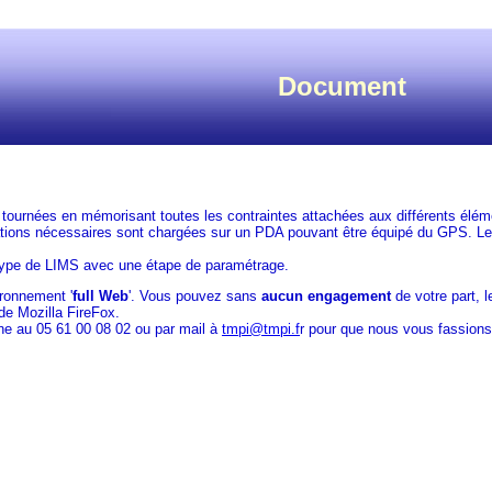
Document
es tournées en mémorisant toutes les contraintes attachées aux différents éléme
rmations nécessaires sont chargées sur un PDA pouvant être équipé du GPS. Le
t type de LIMS avec une étape de paramétrage.
ironnement '
full Web
'. Vous pouvez sans
aucun engagement
de votre part, l
 de Mozilla FireFox.
ne au 05 61 00 08 02 ou par mail à
tmpi@tmpi.f
r pour que nous vous fassions 