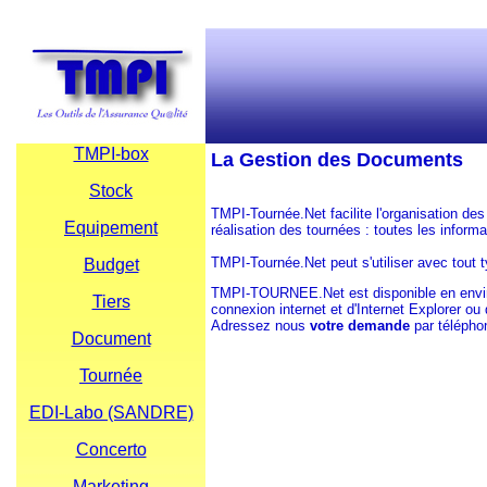
TMPI-box
La Gestion des Documents
Stock
TMPI-Tournée.Net
facilite l'organisation d
Equipement
réalisation des tournées : toutes les info
TMPI-Tournée.Net
peut s'utiliser avec tou
Budget
TMPI-TOURNEE.Net
est disponible en env
Tiers
connexion internet et d'Internet Explorer ou
Adressez nous
votre demande
par télépho
Document
Tournée
EDI-Labo (SANDRE)
Concerto
Marketing