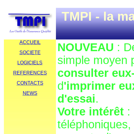
TMPI - la ma
ACCUEIL
NOUVEAU
: D
SOCIETE
simple moyen p
LOGICIELS
consulter eux
REFERENCES
d
'imprimer eu
CONTACTS
NEWS
d'essai
.
Votre intérêt
:
téléphoniques, 