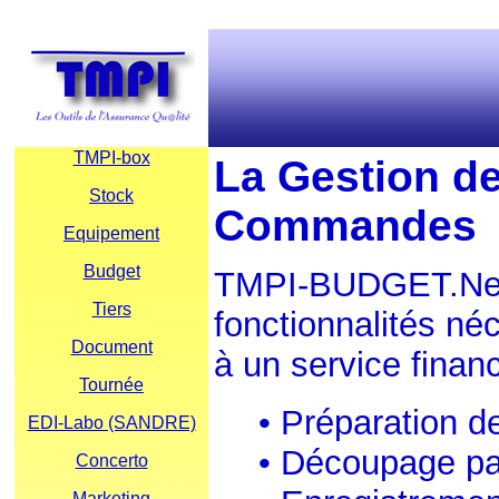
TMPI-box
La Gestion d
Stock
Commandes
Equipement
Budget
TMPI-BUDGET.Ne
Tiers
fonctionnalités né
Document
à un service finan
Tournée
• Préparation d
EDI-Labo (SANDRE)
• Découpage par
Concerto
Marketing