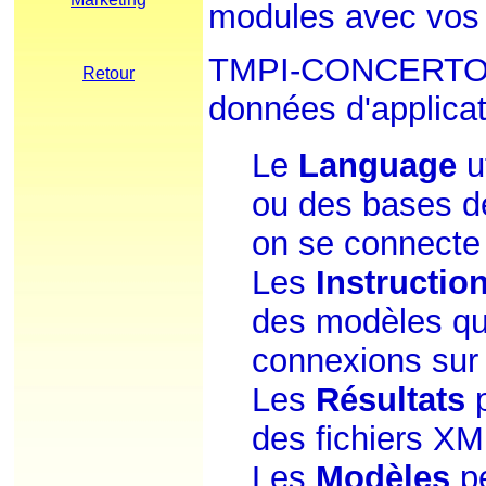
modules avec vos 
TMPI-CONCERT
Retour
données d'applica
Le
Language
ut
ou des bases d
on se connecte
Les
Instructio
des modèles qu
connexions sur
Les
Résultats
p
des fichiers XM
Les
Modèles
pe