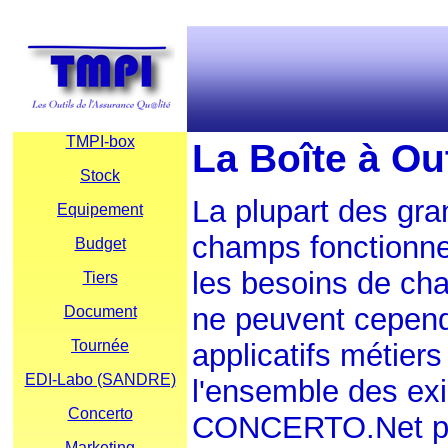
TMPI-box
La Boîte à Ou
Stock
La plupart des
gra
Equipement
champs fonctionnel
Budget
les besoins de cha
Tiers
ne peuvent cepend
Document
Tournée
applicatifs métier
EDI-Labo (SANDRE)
l'ensemble des ex
Concerto
CONCERTO.Net
p
Marketing