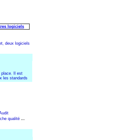
res logiciels
et
, deux logiciels
place. Il est
ux les standards
Audit
...
che qualité