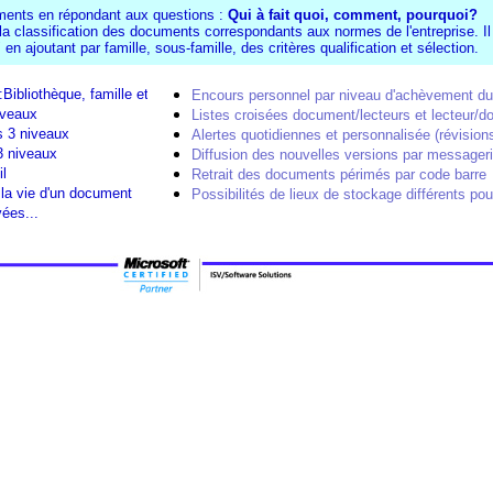
ents en répondant aux questions :
Qui à fait quoi, comment, pourquoi?
 la classification des documents correspondants aux normes de l'entreprise. Il
n ajoutant par famille, sous-famille, des critères qualification et sélection.
ibliothèque, famille et sous-famille
Encours personnel par niveau d'achèvement d
iveaux
Listes croisées document/lecteurs et lecteur/
es 3 niveaux
Alertes quotidiennes et personnalisée (révisions,
 3 niveaux
Diffusion des nouvelles versions par messager
l
Retrait des documents périmés par code barre
 la vie d'un document
Possibilités de lieux de stockage différents po
vées...