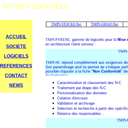
LES OUTILS DE L'ASSURANCE QUAL
AUTRES LOGICIELS
TMPI-STOCKS.Net
TMPI-GMAO.Net
ACCUEIL
TMPI-PYRENE
, gamme de logiciels pour la
Mise 
en architecture client serveur :
SOCIETE
TMPI-
LOGICIELS
TMPI-NC
répond complétement aux exigences de 
REFERENCES
Son paramétrage aisé lui permet de s'intègrer parfa
possible d'ajouter à la fiche "
Non Conformité
" de
CONTACT
de l'entreprise.
Caractérisation et classement des N-C
NEWS
Traitement par étape des N-C
Personnalisation des données
Création d'encours
Validation et archivage
Sélection et recherche à partir des spécifi
Relance des responsables...
TMPI