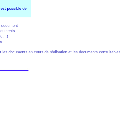
 est possible de
u document
documents
 ...)
ie
ur les documents en cours de réalisation et les documents consultables...