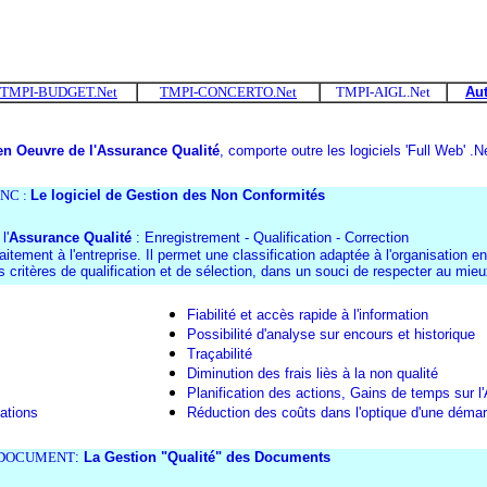
ITE
TMPI-BUDGET.Net
TMPI-CONCERTO.Net
TMPI-AIGL.Net
Aut
en Oeuvre de l'Assurance Qualité
, comporte outre les logiciels 'Full Web'
.N
NC :
Le logiciel de Gestion des Non Conformités
l'
Assurance Qualité
: Enregistrement - Qualification - Correction
itement à l'entreprise. Il permet une classification adaptée à l'organisation en 
s critères de qualification et de sélection, dans un souci de respecter au mie
Fiabilité et accès rapide à l'information
Possibilité d'analyse sur encours et historique
Traçabilité
Diminution des frais liès à la non qualité
Planification des actions, Gains de temps sur l'
cations
Réduction des coûts dans l'optique d'une démar
-DOCUMENT
:
La Gestion "Qualité" des Documents