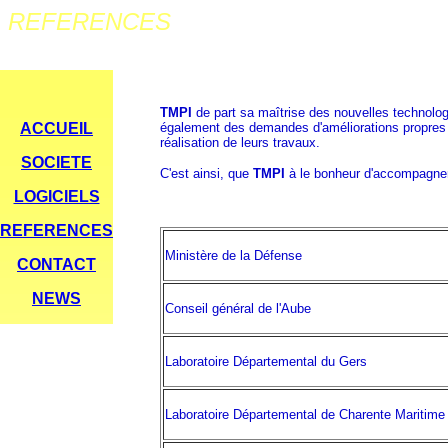
LES OUTILS DE L'ASSURANCE QUAL
REFERENCES
TMPI
de part sa maîtrise des nouvelles technologie
ACCUEIL
également des demandes d'améliorations propres à 
réalisation de leurs travaux.
SOCIETE
C'est ainsi, que
TMPI
à le bonheur d'accompagner 
LOGICIELS
REFERENCES
Ministère de la Défense
CONTACT
NEWS
Conseil général de l'Aube
Laboratoire Départemental du Gers
Laboratoire Départemental de Charente Maritime