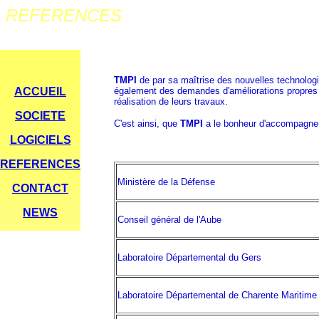
LES OUTILS DE L'ASSURANCE QUAL
REFERENCES
TMPI
de par sa maîtrise des nouvelles technologies
ACCUEIL
également des demandes d'améliorations propres à 
réalisation de leurs travaux.
SOCIETE
C'est ainsi, que
TMPI
a le bonheur d'accompagner 
LOGICIELS
REFERENCES
Ministère de la Défense
CONTACT
NEWS
Conseil général de l'Aube
Laboratoire Départemental du Gers
Laboratoire Départemental de Charente Maritime